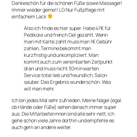
Dankeschön für die schönen Füße sowie Massage!!
Immer wieder gerne!! LG Nur Fußpflege mit
einfachem Lack
Also ich finde es hier super. Habe 47€ für
Pediküre und french Gel gezahlt. Wenn
man mit Karte zahlt muss man 1€ Gebühr
zahlen. Termine bekommt man
kurzfristig und unkompliziert. Man
kommt auch zum vereinbarten Zeitpunkt
dran und muss nicht 30min warten.
Service total lieb und freundlich, Salon
sauber. Das Ergebnis wunderschön. Was
will man mehr.
Ich bin jedes Mal sehr zufrieden. Meine Nägel (egal
ob Hände oder Füße) sehen danach immer super
aus. Die Mitarbeiterinnen sind alle sehr nett. Ich
gehe schon viele Jahre dorthin und empfehle es
auch gern an andere weiter.