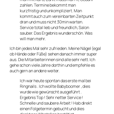
zahlen. Termine bekommt man
kurzfristig und unkompliziert. Man
kommt auch zum vereinbarten Zeitpunkt
dran und muss nicht 30min warten.
Service total lieb und freundlich, Salon
sauber. Das Ergebnis wunderschön. Was
will man mehr.
Ich bin jedes Mal sehr zufrieden. Meine Nägel (egal
ob Hände oder Füße) sehen danach immer super
aus. Die Mitarbeiterinnen sind alle sehr nett. Ich
gehe schon viele Jahre dorthin und empfehle es
auch gern an andere weiter.
Ich war heute spontan das erste mal bei
Ringnails . Ich wollte Babyboomer , dies
wurde wie gewünscht ausgeführt .
Ergebnis Top ! Sehr netter Service !
Schnelle und saubere Arbeit ! Hab direkt
einen Folgetermin gebucht und dies