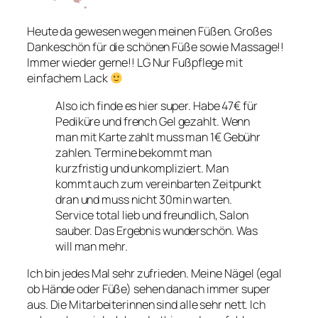
Heute da gewesen wegen meinen Füßen. Großes
Dankeschön für die schönen Füße sowie Massage!!
Immer wieder gerne!! LG Nur Fußpflege mit
einfachem Lack
Also ich finde es hier super. Habe 47€ für
Pediküre und french Gel gezahlt. Wenn
man mit Karte zahlt muss man 1€ Gebühr
zahlen. Termine bekommt man
kurzfristig und unkompliziert. Man
kommt auch zum vereinbarten Zeitpunkt
dran und muss nicht 30min warten.
Service total lieb und freundlich, Salon
sauber. Das Ergebnis wunderschön. Was
will man mehr.
Ich bin jedes Mal sehr zufrieden. Meine Nägel (egal
ob Hände oder Füße) sehen danach immer super
aus. Die Mitarbeiterinnen sind alle sehr nett. Ich