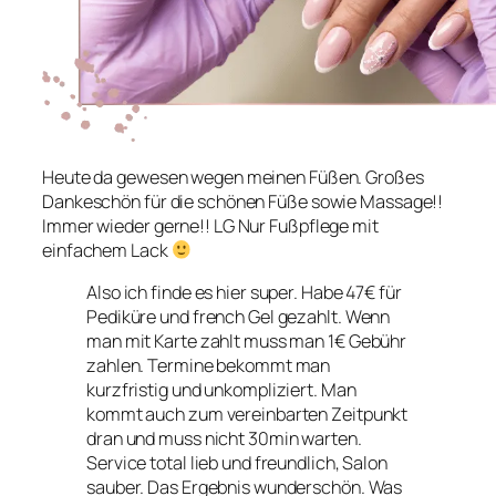
Heute da gewesen wegen meinen Füßen. Großes
Dankeschön für die schönen Füße sowie Massage!!
Immer wieder gerne!! LG Nur Fußpflege mit
einfachem Lack
Also ich finde es hier super. Habe 47€ für
Pediküre und french Gel gezahlt. Wenn
man mit Karte zahlt muss man 1€ Gebühr
zahlen. Termine bekommt man
kurzfristig und unkompliziert. Man
kommt auch zum vereinbarten Zeitpunkt
dran und muss nicht 30min warten.
Service total lieb und freundlich, Salon
sauber. Das Ergebnis wunderschön. Was