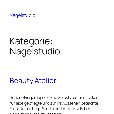
Zum
Inhalt
Nagelstudio
springen
Kategorie:
Nagelstudio
Beauty Atelier
Schöne Fingernägel – eine Selbstverständlichkeit
für jede gepflegte und auf ihr Aussehen bedachte
Frau. Das richtige Studio finden sie in z.B. bei