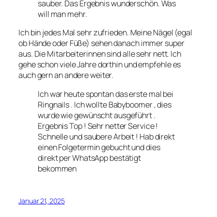
sauber. Das Ergebnis wunderschön. Was
will man mehr.
Ich bin jedes Mal sehr zufrieden. Meine Nägel (egal
ob Hände oder Füße) sehen danach immer super
aus. Die Mitarbeiterinnen sind alle sehr nett. Ich
gehe schon viele Jahre dorthin und empfehle es
auch gern an andere weiter.
Ich war heute spontan das erste mal bei
Ringnails . Ich wollte Babyboomer , dies
wurde wie gewünscht ausgeführt .
Ergebnis Top ! Sehr netter Service !
Schnelle und saubere Arbeit ! Hab direkt
einen Folgetermin gebucht und dies
direkt per WhatsApp bestätigt
bekommen
Januar 21, 2025