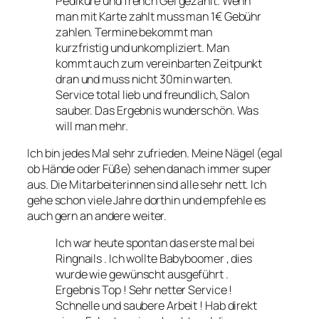
Pediküre und french Gel gezahlt. Wenn
man mit Karte zahlt muss man 1€ Gebühr
zahlen. Termine bekommt man
kurzfristig und unkompliziert. Man
kommt auch zum vereinbarten Zeitpunkt
dran und muss nicht 30min warten.
Service total lieb und freundlich, Salon
sauber. Das Ergebnis wunderschön. Was
will man mehr.
Ich bin jedes Mal sehr zufrieden. Meine Nägel (egal
ob Hände oder Füße) sehen danach immer super
aus. Die Mitarbeiterinnen sind alle sehr nett. Ich
gehe schon viele Jahre dorthin und empfehle es
auch gern an andere weiter.
Ich war heute spontan das erste mal bei
Ringnails . Ich wollte Babyboomer , dies
wurde wie gewünscht ausgeführt .
Ergebnis Top ! Sehr netter Service !
Schnelle und saubere Arbeit ! Hab direkt