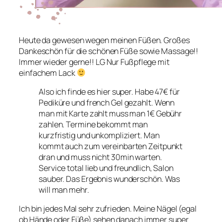
Heute da gewesen wegen meinen Füßen. Großes
Dankeschön für die schönen Füße sowie Massage!!
Immer wieder gerne!! LG Nur Fußpflege mit
einfachem Lack
Also ich finde es hier super. Habe 47€ für
Pediküre und french Gel gezahlt. Wenn
man mit Karte zahlt muss man 1€ Gebühr
zahlen. Termine bekommt man
kurzfristig und unkompliziert. Man
kommt auch zum vereinbarten Zeitpunkt
dran und muss nicht 30min warten.
Service total lieb und freundlich, Salon
sauber. Das Ergebnis wunderschön. Was
will man mehr.
Ich bin jedes Mal sehr zufrieden. Meine Nägel (egal
ob Hände oder Füße) sehen danach immer super