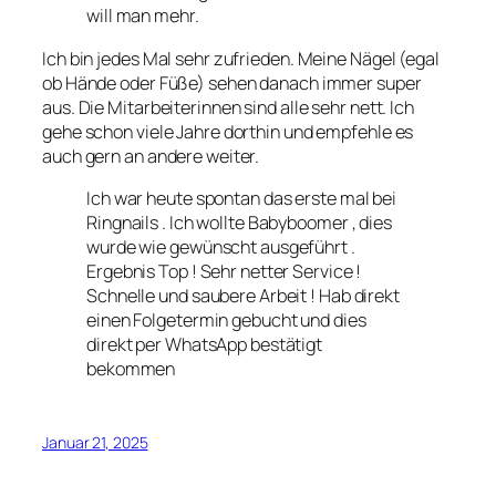
will man mehr.
Ich bin jedes Mal sehr zufrieden. Meine Nägel (egal
ob Hände oder Füße) sehen danach immer super
aus. Die Mitarbeiterinnen sind alle sehr nett. Ich
gehe schon viele Jahre dorthin und empfehle es
auch gern an andere weiter.
Ich war heute spontan das erste mal bei
Ringnails . Ich wollte Babyboomer , dies
wurde wie gewünscht ausgeführt .
Ergebnis Top ! Sehr netter Service !
Schnelle und saubere Arbeit ! Hab direkt
einen Folgetermin gebucht und dies
direkt per WhatsApp bestätigt
bekommen
Januar 21, 2025