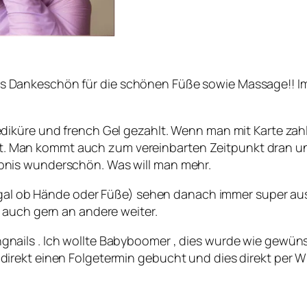
Dankeschön für die schönen Füße sowie Massage!! Imm
 Pediküre und french Gel gezahlt. Wenn man mit Karte z
t. Man kommt auch zum vereinbarten Zeitpunkt dran und
ebnis wunderschön. Was will man mehr.
egal ob Hände oder Füße) sehen danach immer super aus. 
 auch gern an andere weiter.
ngnails . Ich wollte Babyboomer , dies wurde wie gewüns
ab direkt einen Folgetermin gebucht und dies direkt pe