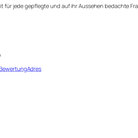
 für jede gepflegte und auf ihr Aussehen bedachte Frau. 
y
– BewertungAdres