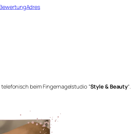
– BewertungAdres
e telefonisch beim Fingernagelstudio “
Style & Beauty
“.