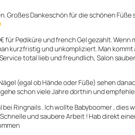
 Großes Dankeschön für die schönen Füße s
47€ für Pediküre und french Gel gezahlt. Wenn
n kurzfristig und unkompliziert. Man kommt
Service total lieb und freundlich, Salon saub
e Nägel (egal ob Hände oder Füße) sehen dana
ch gehe schon viele Jahre dorthin und empfehle
 bei Ringnails . Ich wollte Babyboomer , dies
! Schnelle und saubere Arbeit ! Hab direkt ei
ekommen