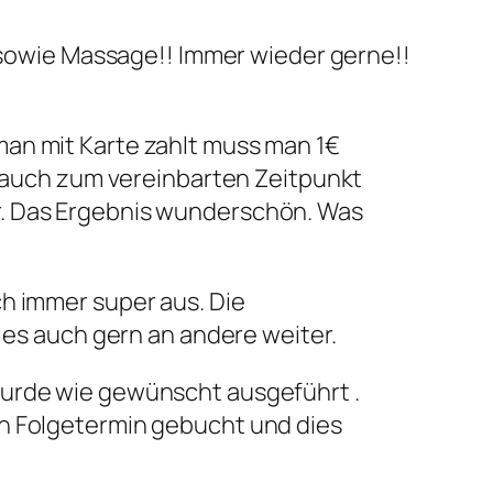
owie Massage!! Immer wieder gerne!!
 man mit Karte zahlt muss man 1€
 auch zum vereinbarten Zeitpunkt
er. Das Ergebnis wunderschön. Was
ch immer super aus. Die
 es auch gern an andere weiter.
 wurde wie gewünscht ausgeführt .
nen Folgetermin gebucht und dies