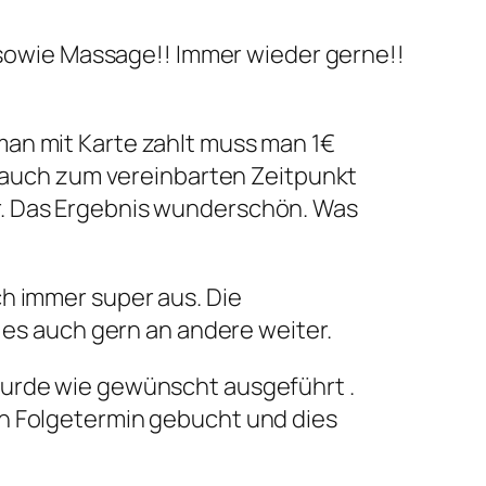
owie Massage!! Immer wieder gerne!!
 man mit Karte zahlt muss man 1€
 auch zum vereinbarten Zeitpunkt
er. Das Ergebnis wunderschön. Was
ch immer super aus. Die
 es auch gern an andere weiter.
 wurde wie gewünscht ausgeführt .
nen Folgetermin gebucht und dies