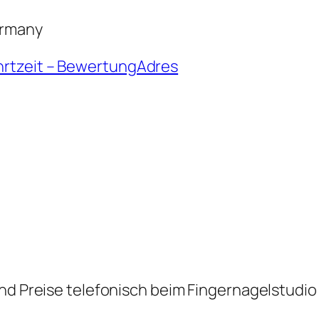
ermany
hrtzeit – BewertungAdres
nd Preise telefonisch beim Fingernagelstudio 