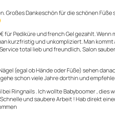
 Großes Dankeschön für die schönen Füße s
47€ für Pediküre und french Gel gezahlt. Wenn
n kurzfristig und unkompliziert. Man kommt
Service total lieb und freundlich, Salon saub
e Nägel (egal ob Hände oder Füße) sehen dana
ch gehe schon viele Jahre dorthin und empfehle
 bei Ringnails . Ich wollte Babyboomer , dies
! Schnelle und saubere Arbeit ! Hab direkt ei
ekommen